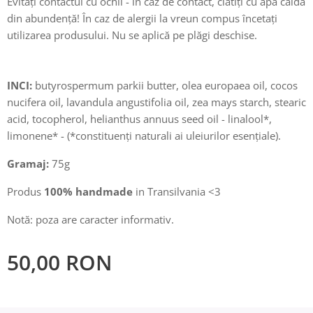
Evitați contactul cu ochii - în caz de contact, clătiți cu apă caldă
din abundență! În caz de alergii la vreun compus încetați
utilizarea produsului. Nu se aplică pe plăgi deschise.
INCI:
butyrospermum parkii butter, olea europaea oil, cocos
nucifera oil, lavandula angustifolia oil, zea mays starch, stearic
acid, tocopherol, helianthus annuus seed oil - linalool*,
limonene* - (*constituenți naturali ai uleiurilor esențiale).
Gramaj:
75g
Produs
100% handmade
in Transilvania <3
Notă: poza are caracter informativ.
50,00
RON