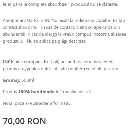
lejer până la completa absorbție – produsul nu se clătește.
Atenționări: UZ EXTERN! Nu lăsați la îndemâna copiilor. Evitați
contactul cu ochii - în caz de contact, clătiți cu apă caldă din
abundență! În caz de alergii la vreun compus încetați utilizarea
produsului. Nu se aplică pe plăgi deschise.
INCI:
olea europaea fruit oil, helianthus annuus seed oil,
prunus amygdalus dulcis oil, vitis vinifera seed oil, parfum.
Gramaj:
500ml
Produs
100% handmade
in Transilvania <3
Notă: poza are caracter informativ.
70,00
RON