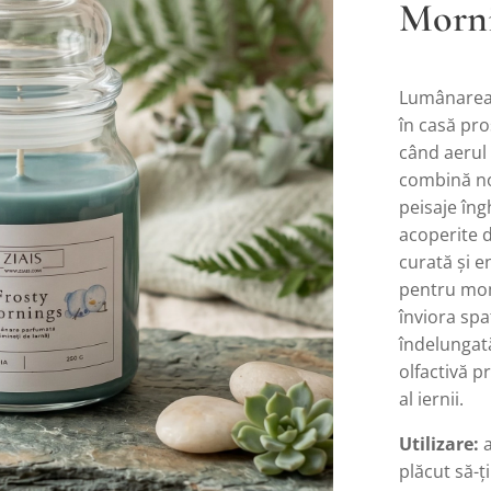
Morn
Lumânarea 
în casă pro
când aerul 
combină not
peisaje îng
acoperite 
curată și 
pentru mome
înviora spa
îndelungată
olfactivă p
al iernii.
Utilizare:
a
plăcut să-ț