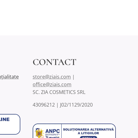
CONTACT
țialitate
store@ziais.com
|
office@ziais.com
SC. ZIA COSMETICS SRL
43096212 | J02/1129/2020