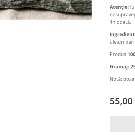
Atenție:
lu
nesupraveg
4h odată.
Ingredient
uleiuri par
Produs
10
Gramaj:
2
Notă: poza
55,00