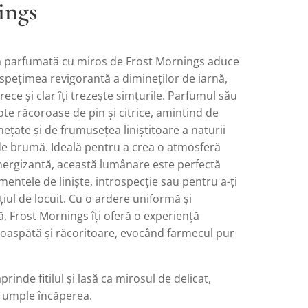
ings
parfumată cu miros de Frost Mornings aduce
spețimea revigorantă a dimineților de iarnă,
rece și clar îți trezește simțurile. Parfumul său
e răcoroase de pin și citrice, amintind de
hețate și de frumusețea liniștitoare a naturii
de brumă. Ideală pentru a crea o atmosferă
energizantă, această lumânare este perfectă
ntele de liniște, introspecție sau pentru a-ți
țiul de locuit. Cu o ardere uniformă și
, Frost Mornings îți oferă o experiență
roaspătă și răcoritoare, evocând farmecul pur
prinde fitilul și lasă ca mirosul de delicat,
i umple încăperea.