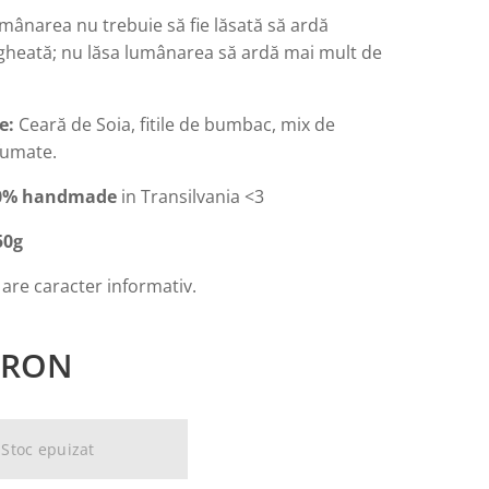
mânarea nu trebuie să fie lăsată să ardă
heată; nu lăsa lumânarea să ardă mai mult de
e:
Ceară de Soia, fitile de bumbac, mix de
fumate.
0% handmade
in Transilvania <3
5
0g
 are caracter informativ.
RON
Stoc epuizat