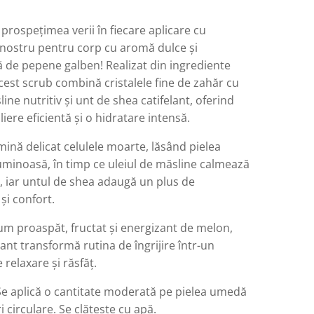
rospețimea verii în fiecare aplicare cu
 nostru pentru corp cu aromă dulce și
ă de pepene galben! Realizat din ingrediente
cest scrub combină cristalele fine de zahăr cu
line nutritiv și unt de shea catifelant, oferind
oliere eficientă și o hidratare intensă.
mină delicat celulele moarte, lăsând pielea
uminoasă, în timp ce uleiul de măsline calmează
, iar untul de shea adaugă un plus de
 și confort.
um proaspăt, fructat și energizant de melon,
iant transformă rutina de îngrijire într-un
relaxare și răsfăț.
Se aplică o cantitate moderată pe pielea umedă
i circulare. Se clătește cu apă.