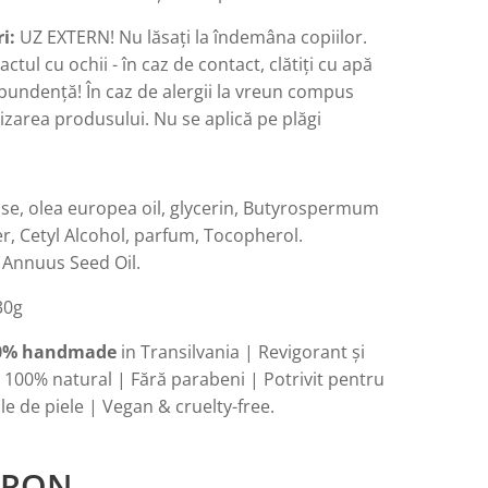
i:
UZ EXTERN! Nu lăsați la îndemâna copiilor.
actul cu ochii - în caz de contact, clătiți cu apă
bundență! În caz de alergii la vreun compus
ilizarea produsului. Nu se aplică pe plăgi
se, olea europea oil, glycerin, Butyrospermum
er, Cetyl Alcohol, parfum, Tocopherol.
 Annuus Seed Oil.
30g
0% handmade
in Transilvania | Revigorant și
 100% natural | Fără parabeni | Potrivit pentru
ile de piele | Vegan & cruelty-free.
RON