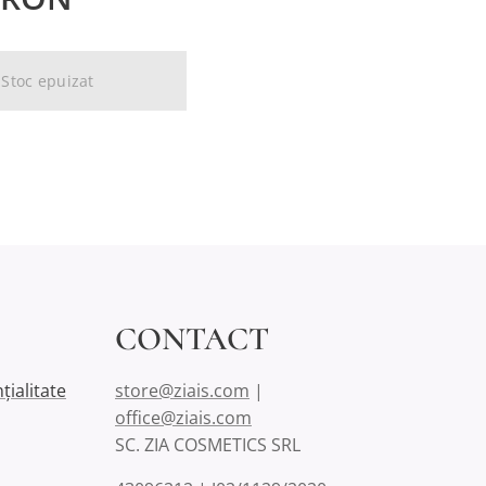
Stoc epuizat
CONTACT
țialitate
store@ziais.com
|
office@ziais.com
SC. ZIA COSMETICS SRL