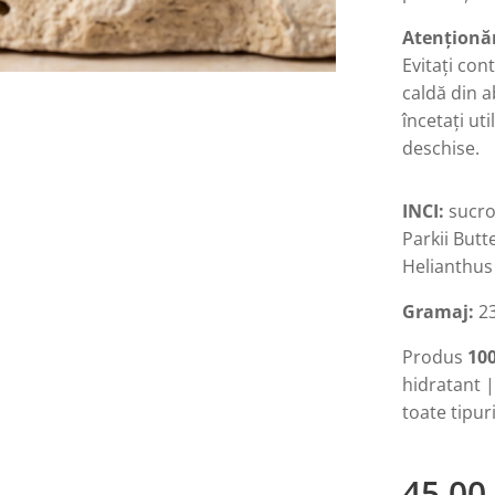
Atenționăr
Evitați cont
caldă din a
încetați ut
deschise.
INCI:
sucro
Parkii Butt
Helianthus
Gramaj:
2
Produs
10
hidratant |
toate tipur
45,00