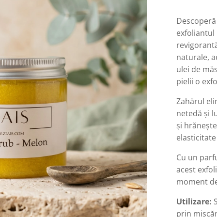
Descoperă p
exfoliantul
revigorant
naturale, a
ulei de măs
pielii o exf
Zahărul eli
netedă și l
și hrănește
elasticitate
Cu un parf
acest exfol
moment de 
Utilizare:
prin mișcăr